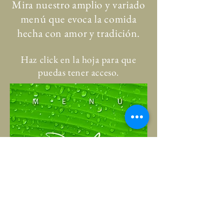
Mira nuestro amplio y variado
menú que evoca la comida
hecha con amor y tradición.
Haz click en la hoja para que
puedas tener acceso.